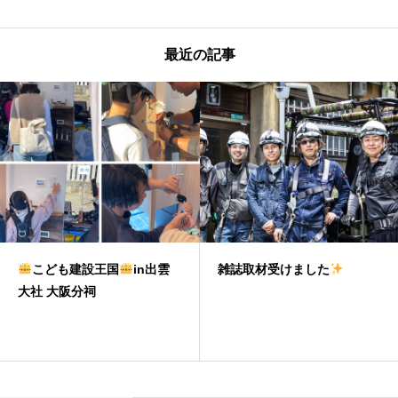
最近の記事
こども建設王国
in出雲
雑誌取材受けました
大社 大阪分祠