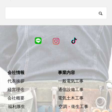
会社情報
事業内容
代表挨拶
一般電気工事
経営理念
通信設備工事
会社概要
電気土木工事
福利厚生
空調・衛生工事