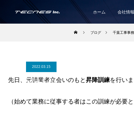
ホーム
会社情
ブログ
千葉工事事
2022.03.15
先日、元請業者立会いのもと
昇降訓練
を行いま
昇降訓練
（始めて業務に従事する者はこの訓練が必要と