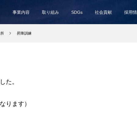
報
事業内容
取り組み
SDGs
社会貢献
採用情
務所
昇降訓練
した。
なります）